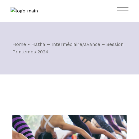
Skip
H7B 1B5
to
the
content
T:
+514 549 5865
Home
Hatha – Intermédiaire/avancé – Session
Printemps 2024