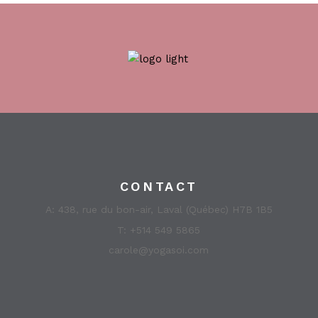
CONTACT
A:
438, rue du bon-air, Laval (Québec) H7B 1B5
T:
+514 549 5865
carole@yogasoi.com